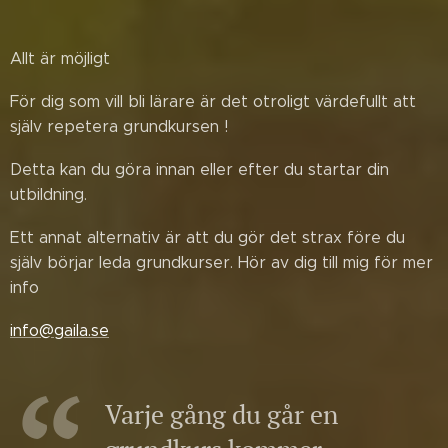
🗒️📖🖋️🖌️📝 🎨🎯🌱
Allt är möjligt 🥚🌟💫
För dig som vill bli lärare är det otroligt värdefullt att
själv repetera grundkursen !
Detta kan du göra innan eller efter du startar din
utbildning.
Ett annat alternativ är att du gör det strax före du
själv börjar leda grundkurser. Hör av dig till mig för mer
info 👩🏼‍🎨🧑🏽‍🎨👨‍🎨
info@gaila.se
Varje gång du går en