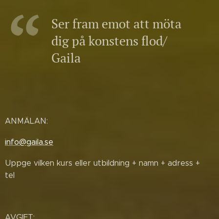
Ser fram emot att möta
dig på konstens flod/
Gaila
ANMÄLAN:
info@gaila.se
Uppge vilken kurs eller utbildning + namn + adress +
tel
AVGIFT: