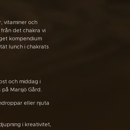
r, vitaminer och
från det chakra vi
t eget kompendium
tät lunch i chakrats
ost och middag i
as på Marsjö Gård.
hdroppar eller njuta
jupning i kreativitet,