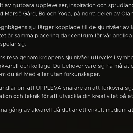
lt av njutbara upplevelser, inspiration och sprudland
 Marsjö Gård, Bo och Yoga, på norra delen av Öla
l regnbågens sju färger kopplade till de sju nivåer a
ket är samma placering där centrum för vår andliga 
spelar sig.
ns resa genom kroppens sju nivåer uttrycks i symbo
akvarell och kollage. Du behöver vare sig ha målat e
som du är! Med eller utan förkunskaper.
andlar om att UPPLEVA snarare än att förkovra sig
ion och teknik för att utveckla din kreativitet på et
na gång av akvarell då det är ett enkelt medium at