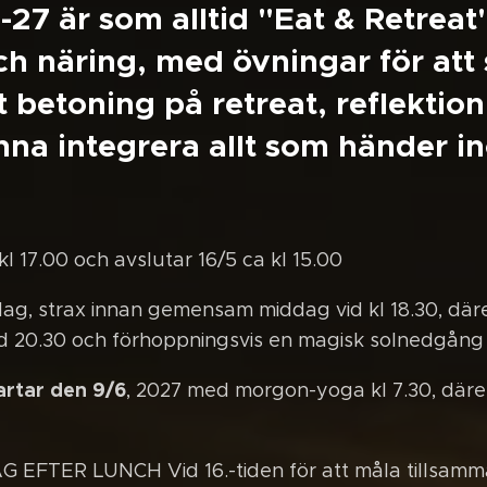
27 är som alltid "Eat & Retreat"
ch näring, med övningar för att 
 betoning på retreat, reflektio
hinna integrera allt som händer i
l 17.00 och avslutar 16/5 ca kl 15.00
dag, strax innan gemensam middag vid kl 18.30, där
d 20.30 och förhoppningsvis en magisk solnedgång
artar den 9/6
, 2027 med morgon-yoga kl 7.30, däref
G EFTER LUNCH Vid 16.-tiden för att måla tillsamm