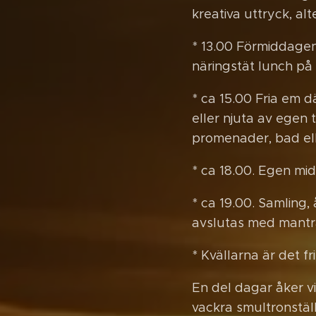
kreativa uttryck, alt
* 13.00 Förmiddagens
näringstät lunch på 
* ca 15.00 Fria em 
eller njuta av egen t
promenader, bad el
* ca 18.00. Egen mid
* ca 19.00. Samling,
avslutas med mantr
* Kvällarna är det f
En del dagar åker vi
vackra smultronstäl