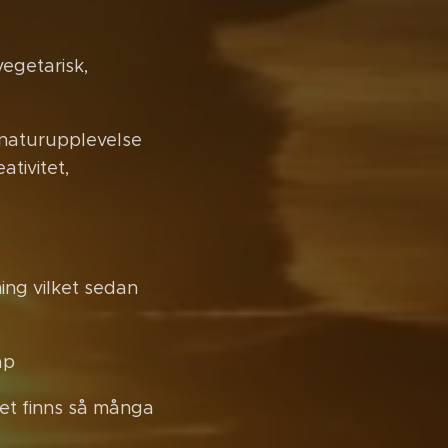
vegetarisk,
 naturupplevelse
ativitet,
ing vilket sedan
ap
Det finns så många