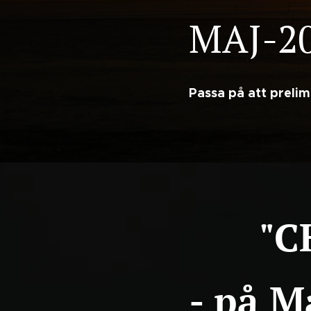
MAJ-2
Passa på att prelim
"C
- på M