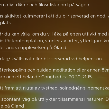
ernativt dikter och filosofiska ord på vägen
 aktivitet kulminerar i att du blir serverad en god, 
plats
där du kan välja om du vill åka på egen utflykt med
id för kontemplation, studier av örter, ytterligare kre
ler andra upplevelser på Öland
dag/ kvällsmat eller blir serverad vid helpension
 återkoppling och guidad meditation eller annan övn
an och ett helande Gongbad ca 20.30-21.15
ritt fram att njuta av tystnad, solnedgång, gemensk
 spontant iväg på utflykter tillsammans i naturen. 
le på Öland