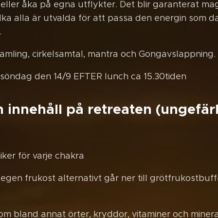
eller åka på egna utflykter. Det blir garanterat ma
ilka alla är utvalda för att passa den energin som 
.
samling, cirkelsamtal, mantra och Gongavslappning.
söndag den 14/9 EFTER lunch ca 15.30tiden
innehåll på retreaten (ungefärl
iker för varje chakra
 egen frukost alternativt går ner till grötfrukostbuf
 om bland annat örter, kryddor, vitaminer och mine