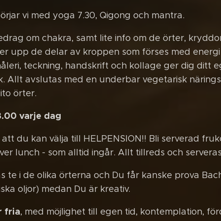
rjar vi med yoga 7.30, Qigong och mantra.
redrag om chakra, samt lite info om de örter, kryddo
r upp de delar av kroppen som förses med energi 
leri, teckning, handskrift och kollage ger dig dit
. Allt avslutas med en underbar vegetarisk närings
to örter.
3.00 varje dag
tt du kan välja till HELPENSION!! Bli serverad fruk
er lunch - som alltid ingår. Allt tillreds och server
s te i de olika örterna och Du får kanske prova Bac
ska oljor) medan Du är kreativ.
 fria
, med möjlighet till egen tid, kontemplation, förd