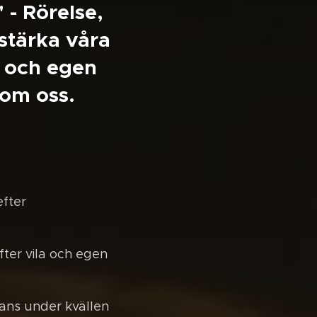
 - Rörelse,
stärka våra
n och egen
nom oss.
efter
ter vila och egen
ans under kvällen