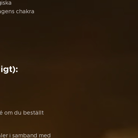
giska
dagens chakra
igt):
fé om du beställt
raler i samband med