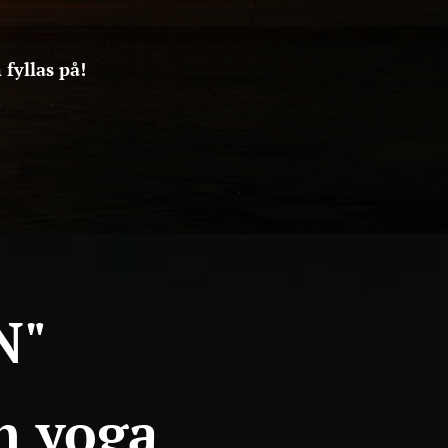
 fyllas på!
EN"
h yoga