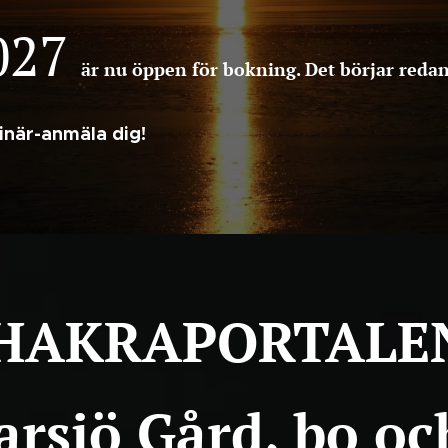
027
är nu öppen för bokning. Det börjar redan
inär-anmäla dig!
HAKRAPORTAL
arsjö Gård, bo oc