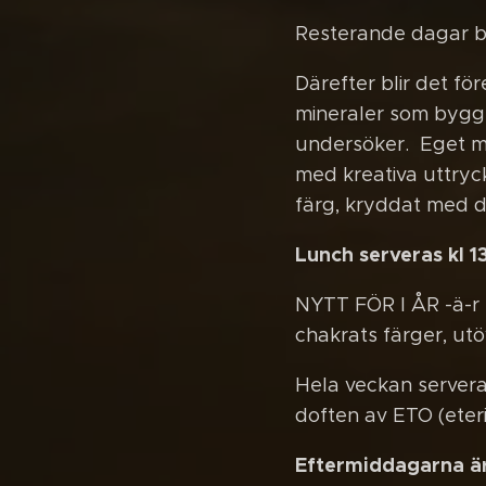
Resterande dagar bö
Därefter blir det fö
mineraler som bygge
undersöker. Eget må
med kreativa uttryck
färg, kryddat med di
Lunch serveras kl 1
NYTT FÖR I ÅR -ä-r a
chakrats färger, utöv
Hela veckan servera
doften av ETO (eteri
Eftermiddagarna är