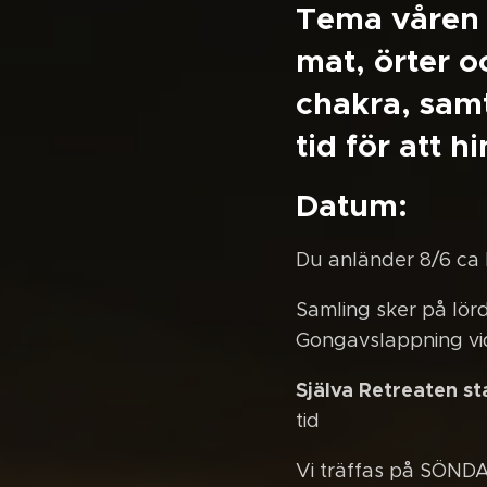
Tema våren -
mat, örter o
chakra, samt
tid för att 
Datum:
Du anländer 8/6 ca k
Samling sker på lör
Gongavslappning vi
Själva Retreaten st
tid
Vi träffas på SÖNDA