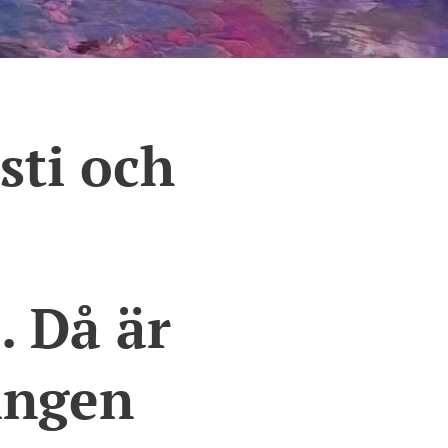
usti och
. Då är
ningen