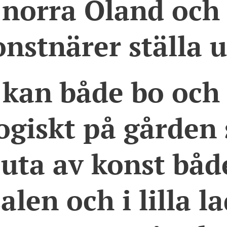
 norra Öland och 
onstnärer ställa u
kan både bo och
ogiskt på gården
juta av konst både
len och i lilla l