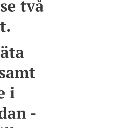
se två
t.
 äta
 samt
 i
adan -