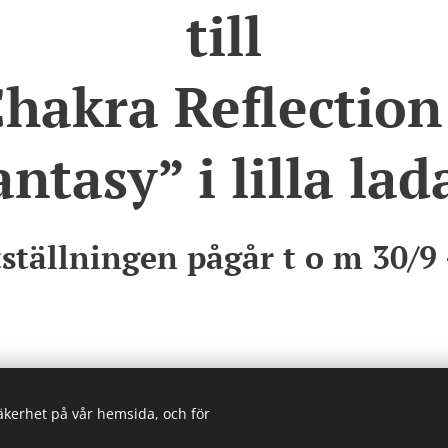
till
hakra Reflectio
antasy” i lilla lad
ställningen pågår t o m 30/9 
säkerhet på vår hemsida, och för
© 2022 Gaila Art
Cookies