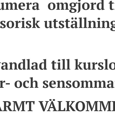
umera omgjord ti
sorisk utställnin
😃
andlad till kursl
ör- och sensomma
ARMT VÄLKOMM