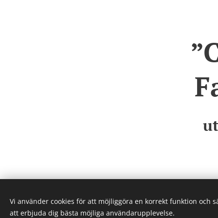
”C
F
ut
Vi använder cookies för att möjliggöra en korrekt funktion och 
att erbjuda dig bästa möjliga användarupplevelse.