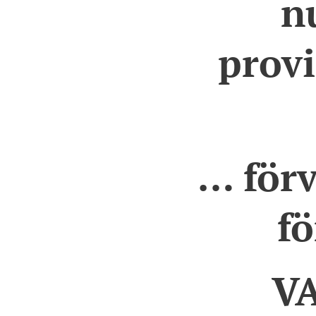
n
provi
… förv
f
V