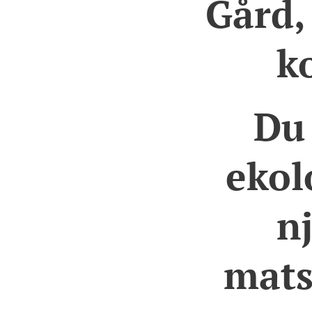
Gård,
k
Du 
ekol
n
matsa