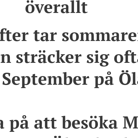
överallt 🌸
fter tar sommare
n sträcker sig of
i September på Ö
a på att besöka
M