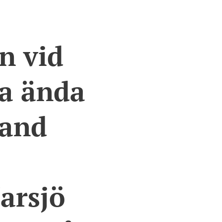
n vid
ta ända
land
arsjö