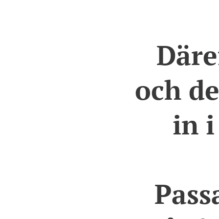
Däre
och de
in 
Pass