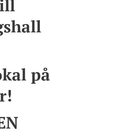
ll
gshall
okal på
r!
EN