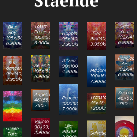
Stående
Gaia
Totem
Blue
Girl
Precious
Ray
Fire
Happiness
102x141;
105x150;
105x150;
95x140;
95x140;
6.900kr
6.900kr
6.900kr
3.950kr
3.950kr
Penelop
Altzea
Sufi
Air
Serenity
90x100;
dancers
102x141;
Madonna
105x150;
4.900kr
99x140;
6.900kr
100x160;
6.900kr
3.950kr
7.900kr
Sacred
Angelina
Transformation
Peacegiver
46X55;
46X55;
45x48;
100x160;
750:-
750:-
1.200kr
7.900kr
Vallmo
Lilja
90x99;
Green
90x99;
2.900kr
Salvation
Tara
Peace