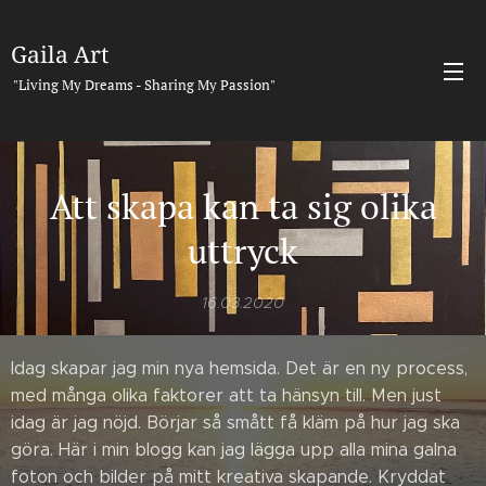
Gaila Art
"Living My Dreams - Sharing My Passion"
Att skapa kan ta sig olika
uttryck
16.03.2020
Idag skapar jag min nya hemsida. Det är en ny process,
med många olika faktorer att ta hänsyn till. Men just
idag är jag nöjd. Börjar så smått få kläm på hur jag ska
göra. Här i min blogg kan jag lägga upp alla mina galna
foton och bilder på mitt kreativa skapande. Kryddat