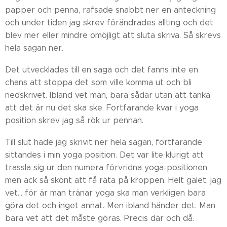
papper och penna, rafsade snabbt ner en anteckning
och under tiden jag skrev förändrades allting och det
blev mer eller mindre omöjligt att sluta skriva. Så skrevs
hela sagan ner.
Det utvecklades till en saga och det fanns inte en
chans att stoppa det som ville komma ut och bli
nedskrivet. Ibland vet man, bara sådär utan att tänka
att det är nu det ska ske. Fortfarande kvar i yoga
position skrev jag så rök ur pennan.
Till slut hade jag skrivit ner hela sagan, fortfarande
sittandes i min yoga position. Det var lite klurigt att
trassla sig ur den numera förvridna yoga-positionen
men ack så skönt att få räta på kroppen. Helt galet, jag
vet... för är man tränar yoga ska man verkligen bara
göra det och inget annat. Men ibland händer det. Man
bara vet att det måste göras. Precis där och då.